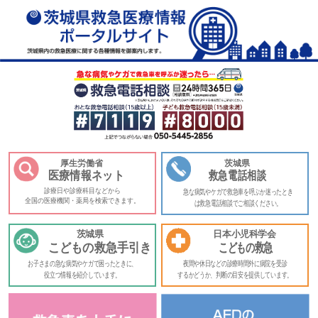
厚生労働省
茨城県
医療情報ネット
救急電話相談
診療日や診療科目などから
急な病気やケガで救急車を呼ぶか迷ったとき
全国の医療機関・薬局を検索できます。
は救急電話相談でご相談ください。
茨城県
日本小児科学会
こどもの救急手引き
こどもの救急
お子さまの急な病気やケガで困ったときに、
夜間や休日などの診療時間外に病院を受診
役立つ情報を紹介しています。
するかどうか、判断の目安を提供しています。